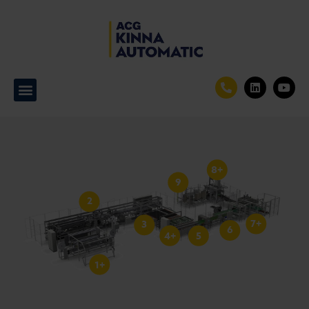
8+
9
2
7+
3
6
4+
5
1+