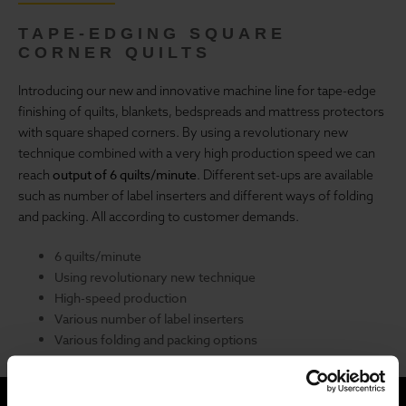
TAPE-EDGING SQUARE
CORNER QUILTS
Introducing our new and innovative machine line for tape-edge
finishing of quilts, blankets, bedspreads and mattress protectors
with square shaped corners. By using a revolutionary new
technique combined with a very high production speed we can
output of 6 quilts/minute
reach
. Different set-ups are available
such as number of label inserters and different ways of folding
and packing. All according to customer demands.
6 quilts/minute
Using revolutionary new technique
High-speed production
Various number of label inserters
Various folding and packing options