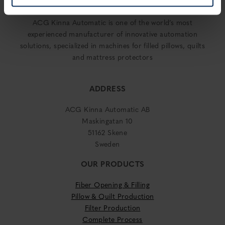
ACG Kinna Automatic is one of the world’s most
experienced manufacturer of innovative automation
solutions, specialized in machines for filled pillows, quilts
and mattress protectors
ADDRESS
ACG Kinna Automatic AB
Maskingatan 10
51162 Skene
Sweden
OUR PRODUCTS
Fiber Opening & Filling
Pillow & Quilt Production
Filter Production
Complete Process