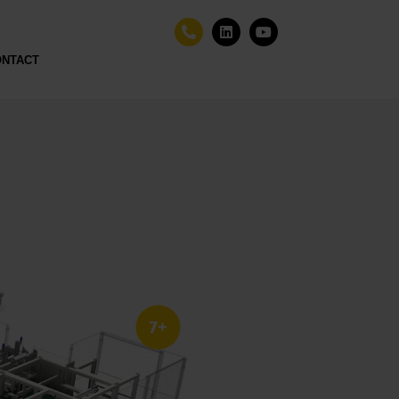
ONTACT
7+