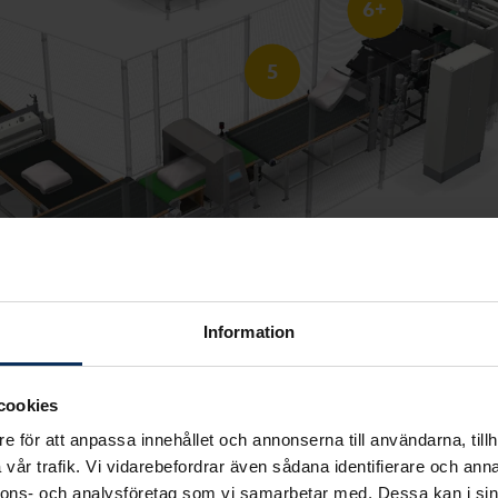
6+
5
4
3
Information
cookies
e för att anpassa innehållet och annonserna till användarna, tillh
UCTION LINE WITH
vår trafik. Vi vidarebefordrar även sådana identifierare och anna
nnons- och analysföretag som vi samarbetar med. Dessa kan i sin