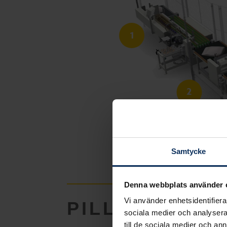
1
2
Samtycke
Denna webbplats använder 
Vi använder enhetsidentifierar
PILLOW PROD
sociala medier och analysera 
till de sociala medier och a