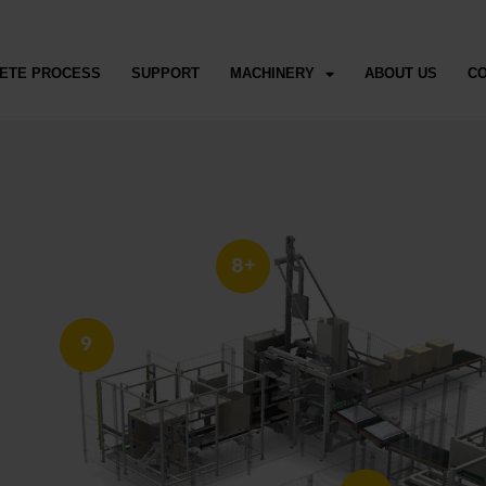
ETE PROCESS
SUPPORT
MACHINERY
ABOUT US
C
8+
9