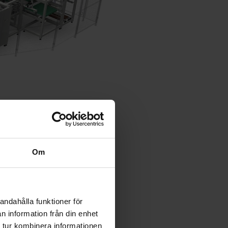
Om
andahålla funktioner för
n information från din enhet
 tur kombinera informationen