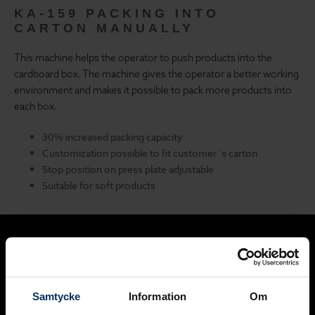
KA-159 PACKING INTO
CARTON MANUALLY
This machine helps the operator to push products into the
cardboard box. The machine gives the operator a better working
environment and makes it possible to pack more products into
each box.
30% increased packing capacity
Customization possible to fit customer´s carton
Stop position on press plate adjustable
Suitable for soft products
Samtycke
Information
Om