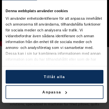
Denna webbplats använder cookies
Vi använder enhetsidentifierare för att anpassa innehållet
och annonserna till användarna, tillhandahålla funktioner
för sociala medier och analysera vår trafik. Vi
vidarebefordrar även sådana identifierare och annan
information från din enhet till de sociala medier och
annons- och analysföretag som vi samarbetar med.
Dessa kan i sin tur kombinera informationen med annan
information som du har tillhandahållit eller som de har
samlat in när du har använt deras tjänster.
Tillåt alla
Anpassa
ACG Kinna Automatic is one of the world’s most
experienced manufacturer of innovative automation
solutions, specialized in machines for filled pillows, quilts